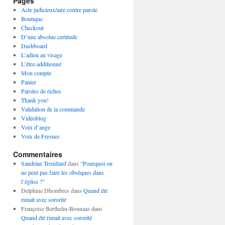
Pages
Acte judicieux/aire contre parole
Boutique
Checkout
D’une absolue certitude
Dashboard
L’adieu au visage
L’être-additionné
Mon compte
Panier
Paroles de riches
Thank you!
Validation de la commande
Vidéoblog
Voix d’ange
Voix de Fresnes
Commentaires
Sandrine Treuillard
dans
“Pourquoi on
ne peut pas faire les obsèques dans
l’église ?”
Delphine Dhombres
dans
Quand été
rimait avec sororité
Françoise Berthelin-Bounaas
dans
Quand été rimait avec sororité