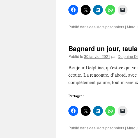
Publié dans
des Mots prisonniers
|
Marqu
Bagnard un jour, taula
Publié le
30 janvier 2021
par
Delphine D
Bonjour Delphine, qu’est-ce qui vou
écoute. La rencontre, d’abord, avec u
complètement paumé, tout miséreu
Partager :
Publié dans
des Mots prisonniers
|
Marqu