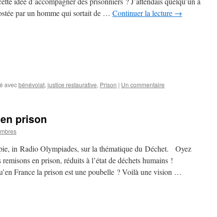
ette idée d’accompagner des prisonniers ? J’attendais quelqu’un à
costée par un homme qui sortait de …
Continuer la lecture
→
é avec
bénévolat
,
justice restaurative
,
Prison
|
Un commentaire
 en prison
ombres
opie, in Radio Olympiades, sur la thématique du Déchet. Oyez
 remisons en prison, réduits à l’état de déchets humains !
’en France la prison est une poubelle ? Voilà une vision …