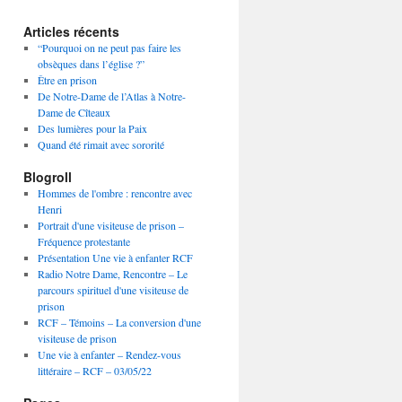
Articles récents
“Pourquoi on ne peut pas faire les
obsèques dans l’église ?”
Être en prison
De Notre-Dame de l’Atlas à Notre-
Dame de Cîteaux
Des lumières pour la Paix
Quand été rimait avec sororité
Blogroll
Hommes de l'ombre : rencontre avec
Henri
Portrait d'une visiteuse de prison –
Fréquence protestante
Présentation Une vie à enfanter RCF
Radio Notre Dame, Rencontre – Le
parcours spirituel d'une visiteuse de
prison
RCF – Témoins – La conversion d'une
visiteuse de prison
Une vie à enfanter – Rendez-vous
littéraire – RCF – 03/05/22