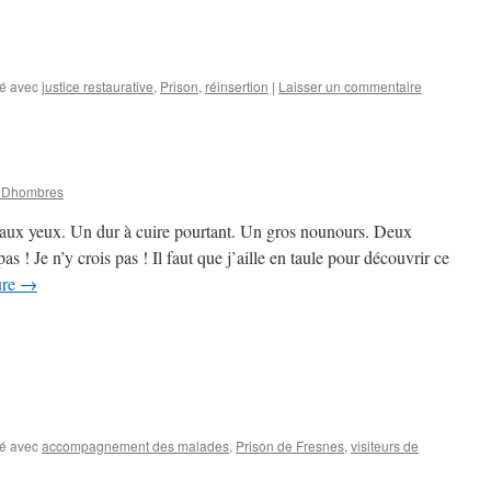
é avec
justice restaurative
,
Prison
,
réinsertion
|
Laisser un commentaire
 Dhombres
s aux yeux. Un dur à cuire pourtant. Un gros nounours. Deux
pas ! Je n’y crois pas ! Il faut que j’aille en taule pour découvrir ce
ure
→
é avec
accompagnement des malades
,
Prison de Fresnes
,
visiteurs de