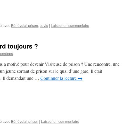
é avec
Bénévolat prison
,
covid
|
Laisser un commentaire
rd toujours ?
hombres
s a motivé pour devenir Visiteuse de prison ? Une rencontre, une
n jeune sortant de prison sur le quai d’une gare. Il était
x. Il demandait une …
Continuer la lecture
→
é avec
Bénévolat-prison
|
Laisser un commentaire