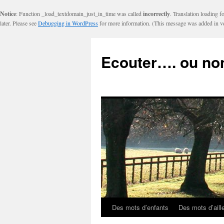
Notice
: Function _load_textdomain_just_in_time was called
incorrectly
. Translation loading f
later. Please see
Debugging in WordPress
for more information. (This message was added in ve
Ecouter…. ou no
Des mots d’enfants
Des mots d’aill
Aller