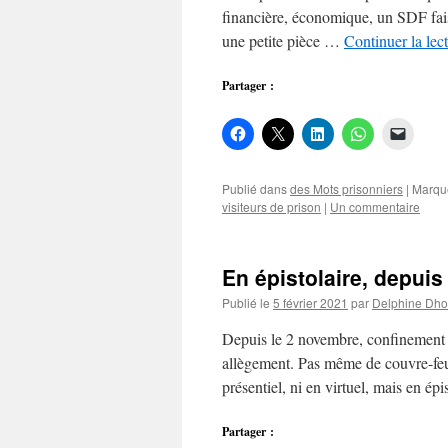
financière, économique, un SDF fais
une petite pièce …
Continuer la lec
Partager :
Publié dans
des Mots prisonniers
|
Marqu
visiteurs de prison
|
Un commentaire
En épistolaire, depuis
Publié le
5 février 2021
par
Delphine Dh
Depuis le 2 novembre, confinement t
allègement. Pas même de couvre-feu
présentiel, ni en virtuel, mais en ép
Partager :