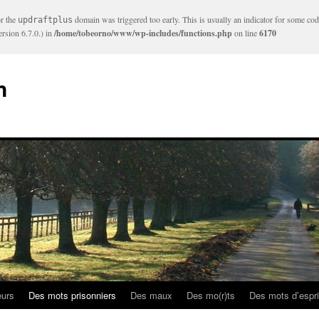
or the
domain was triggered too early. This is usually an indicator for some cod
updraftplus
rsion 6.7.0.) in
/home/tobeorno/www/wp-includes/functions.php
on line
6170
n
eurs
Des mots prisonniers
Des maux
Des mo(r)ts
Des mots d’espri