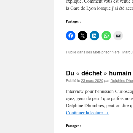
explique. Comment vous est venue c
la Gare de Lyon lorsque j’ai été ac
Partager :
Publié dans
des Mots prisonniers
|
Marqu
Du « déchet » humain
Publié le
23 mars 2020
par
Delphine Dh
Interview pour l’émission Curiosc
oyez, gens de peu ! que parfois nous
Delphine Dhombres, peut-on dire qu
Continuer la lecture
→
Partager :