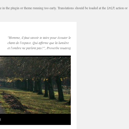
e in the plugin or theme running too early. Translations should be loaded at the
action or
init
"Homme, il faut savoir te taire pour écouter le
chant de l'espace. Qui affirme que la lumière
et l'ombre ne parlent pas?", Proverbe touareg
t