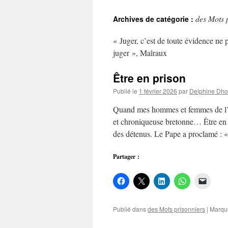
au
des Mots 
Archives de catégorie :
contenu
« Juger, c’est de toute évidence ne 
juger », Malraux
Être en prison
Publié le
1 février 2026
par
Delphine Dh
Quand mes hommes et femmes de l’om
et chroniqueuse bretonne… Être en 
des détenus. Le Pape a proclamé 
Partager :
Publié dans
des Mots prisonniers
|
Marqu