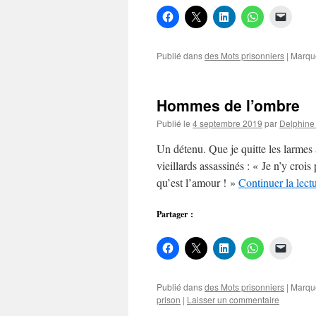
Publié dans
des Mots prisonniers
|
Marqu
Hommes de l’ombre
Publié le
4 septembre 2019
par
Delphine
Un détenu. Que je quitte les larme
vieillards assassinés : « Je n’y crois 
qu’est l’amour ! »
Continuer la lect
Partager :
Publié dans
des Mots prisonniers
|
Marqu
prison
|
Laisser un commentaire