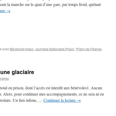
ant la manche sur le quai d’une gare, par temps froid, quêtant
ture
→
é avec
Bénévolat prison
,
Journées Nationales Prison
,
Prison de Fresnes
,
 une glaciaire
ombres
otal en prison, dont l’accès est interdit aux bénévoles1. Aucun
. Alors, pour continuer mes accompagnements, ce ne sera ni en
istolaire. Un lien infime, …
Continuer la lecture
→