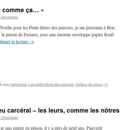
né comme ça… »
e Dhombres
oëlle pour les Petits frères des pauvres, je me présentai à Ben,
 à la prison de Fresnes, avec une énorme enveloppe papier Kraft
inuer la lecture
→
é avec
bénévolat
,
Les petits frères des pauvres
,
Visiteur de prison
|
2
eu carcéral – les leurs, comme les nôtres
e Dhombres
 je suis entrée en prison, il y a près de neuf ans. Pauvreté