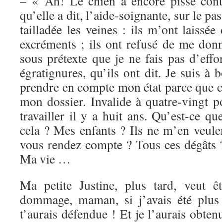
– « Ah! Le chien a encore pissé cont
qu’elle a dit, l’aide-soignante, sur le pa
tailladée les veines : ils m’ont laiss
excréments ; ils ont refusé de me don
sous prétexte que je ne fais pas d’eff
égratignures, qu’ils ont dit. Je suis à 
prendre en compte mon état parce que ce
mon dossier. Invalide à quatre-vingt po
travailler il y a huit ans. Qu’est-ce qu
cela ? Mes enfants ? Ils ne m’en veul
vous rendez compte ? Tous ces dégâts ?
Ma vie …
Ma petite Justine, plus tard, veut ê
dommage, maman, si j’avais été plus 
t’aurais défendue ! Et je l’aurais obten