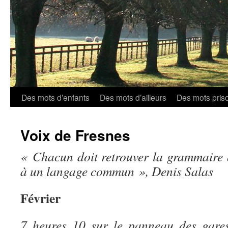
Aller
Des mots d’enfants
Des mots d’ailleurs
Des mots pris
au
Voix de Fresnes
contenu
« Chacun doit retrouver la grammaire q
à un langage commun », Denis Salas
Février
7 heures 10 sur le panneau des gares