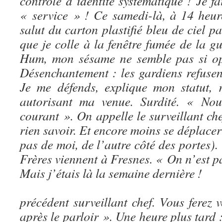
contrôle d’identité systématique ! Je f
« service » ! Ce samedi-là, à 14 heu
salut du carton plastifié bleu de ciel p
que je colle à la fenêtre fumée de la gu
Hum, mon sésame ne semble pas si op
Désenchantement : les gardiens refusen
Je me défends, explique mon statut, 
autorisant ma venue. Surdité. « N
courant ». On appelle le surveillant che
rien savoir. Et encore moins se déplacer 
pas de moi, de l’autre côté des portes).
Frères viennent à Fresnes. « On n’e
Mais j’étais là la sema
– Une err
précédent surveillant chef. Vous ferez v
après le parloir ». Une heure plus tard