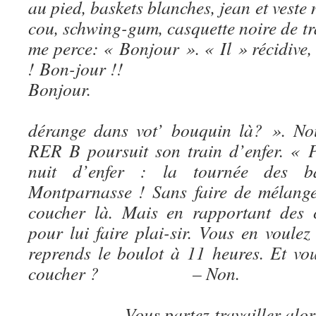
au pied, baskets blanches, jean et veste
cou, schwing-gum, casquette noire de tra
me perce: « Bonjour ». « Il » récidive
! Bon-jo
Bonjo
– Je 
dérange dans vot’ bouquin là? ». No
RER B poursuit son train d’enfer. « 
nuit d’enfer : la tournée des b
Montparnasse ! Sans faire de mélange
coucher là. Mais en rapportant des 
pour lui faire plai-sir. Vous en voule
reprends le boulot à 11 heures. Et vo
coucher ?
– 
– Vous partez trava