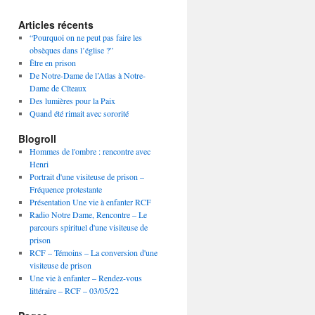
Articles récents
“Pourquoi on ne peut pas faire les
obsèques dans l’église ?”
Être en prison
De Notre-Dame de l’Atlas à Notre-
Dame de Cîteaux
Des lumières pour la Paix
Quand été rimait avec sororité
Blogroll
Hommes de l'ombre : rencontre avec
Henri
Portrait d'une visiteuse de prison –
Fréquence protestante
Présentation Une vie à enfanter RCF
Radio Notre Dame, Rencontre – Le
parcours spirituel d'une visiteuse de
prison
RCF – Témoins – La conversion d'une
visiteuse de prison
Une vie à enfanter – Rendez-vous
littéraire – RCF – 03/05/22