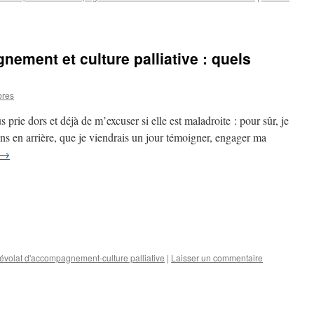
ement et culture palliative : quels
bres
s prie dors et déjà de m’excuser si elle est maladroite : pour sûr, je
 ans en arrière, que je viendrais un jour témoigner, engager ma
→
évolat d'accompagnement-culture palliative
|
Laisser un commentaire