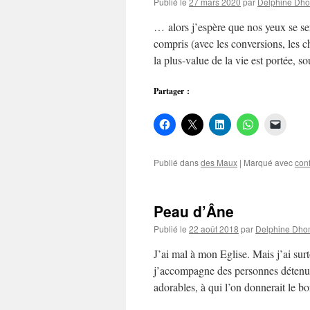
Publié le
27 mars 2020
par
Delphine Dh
… alors j’espère que nos yeux se se
compris (avec les conversions, les c
la plus-value de la vie est portée, 
Partager :
Publié dans
des Maux
|
Marqué avec
con
Peau d’Âne
Publié le
22 août 2018
par
Delphine Dho
J’ai mal à mon Eglise. Mais j’ai surt
j’accompagne des personnes détenues
adorables, à qui l’on donnerait le 