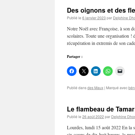
Des oignons et des f
Publié le
6 janvier 2023
par
Delphine Dh
Notre Noël avec Françoise, à son dom
scolaires. Toute une organisation !
récupération in extremis de son ca
Partager :
Publié dans
des Maux
|
Marqué avec
bén
Le flambeau de Tamar
Publié le
26 août 2022
par
Delphine Dho
Lourdes, lundi 15 août 2022 En la so
six coups de dix-huit heures, la pro