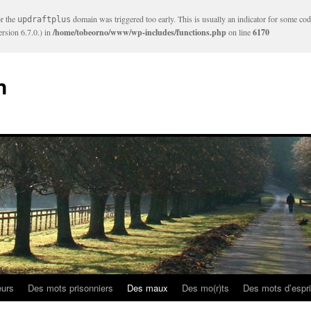
or the
domain was triggered too early. This is usually an indicator for some cod
updraftplus
rsion 6.7.0.) in
/home/tobeorno/www/wp-includes/functions.php
on line
6170
n
eurs
Des mots prisonniers
Des maux
Des mo(r)ts
Des mots d’espri