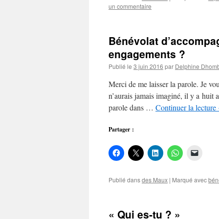
un commentaire
Bénévolat d’accompagn
engagements ?
Publié le
3 juin 2016
par
Delphine Dhom
Merci de me laisser la parole. Je vou
n’aurais jamais imaginé, il y a huit
parole dans …
Continuer la lecture
Partager :
Publié dans
des Maux
|
Marqué avec
bén
« Qui es-tu ? »