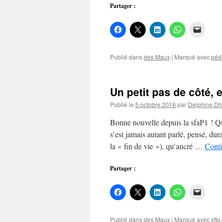
Partager :
Publié dans
des Maux
|
Marqué avec
péd
Un petit pas de côté,
Publié le
5 octobre 2016
par
Delphine D
Bonne nouvelle depuis la sfaP1 ! Que
s’est jamais autant parlé, pensé, du
la « fin de vie »), qu’ancré …
Conti
Partager :
Publié dans
des Maux
|
Marqué avec
sft