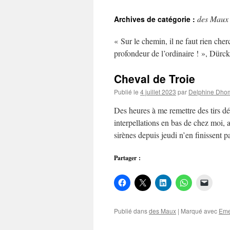
au
des Maux
Archives de catégorie :
contenu
« Sur le chemin, il ne faut rien cherc
profondeur de l’ordinaire ! », Dürc
Cheval de Troie
Publié le
4 juillet 2023
par
Delphine Dho
Des heures à me remettre des tirs d
interpellations en bas de chez moi,
sirènes depuis jeudi n’en finissent
Partager :
Publié dans
des Maux
|
Marqué avec
Eme