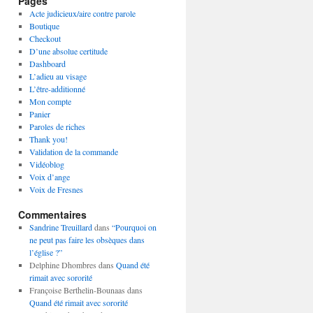
Pages
Acte judicieux/aire contre parole
Boutique
Checkout
D’une absolue certitude
Dashboard
L’adieu au visage
L’être-additionné
Mon compte
Panier
Paroles de riches
Thank you!
Validation de la commande
Vidéoblog
Voix d’ange
Voix de Fresnes
Commentaires
Sandrine Treuillard
dans
“Pourquoi on
ne peut pas faire les obsèques dans
l’église ?”
Delphine Dhombres
dans
Quand été
rimait avec sororité
Françoise Berthelin-Bounaas
dans
Quand été rimait avec sororité