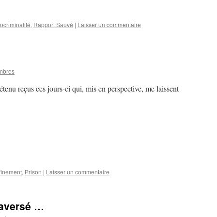
ocriminalité
,
Rapport Sauvé
|
Laisser un commentaire
mbres
tenu reçus ces jours-ci qui, mis en perspective, me laissent
finement
,
Prison
|
Laisser un commentaire
raversé …