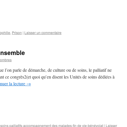
ophilie
,
Prison
|
Laisser un commentaire
 ensemble
hombres
 l’on parle de démarche, de culture ou de soins, le palliatif ne
rant ce congrès2(et quoi qu’en disent les Unités de soins dédiées à
nuer la lecture
→
p-soins palliatifs-accompagnement des malades-fin de vie-bénévolat
|
Laisser