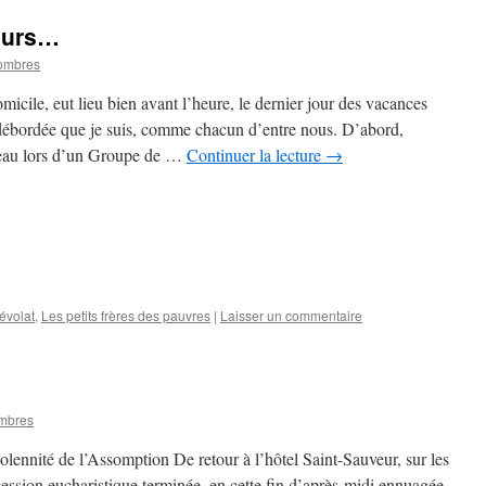
leurs…
ombres
icile, eut lieu bien avant l’heure, le dernier jour des vacances
 débordée que je suis, comme chacun d’entre nous. D’abord,
deau lors d’un Groupe de …
Continuer la lecture
→
évolat
,
Les petits frères des pauvres
|
Laisser un commentaire
mbres
lennité de l’Assomption De retour à l’hôtel Saint-Sauveur, sur les
cession eucharistique terminée, en cette fin d’après-midi ennuagée,