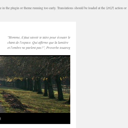
e in the plugin or theme running too early. Translations should be loaded at the
action or
init
"Homme, il faut savoir te taire pour écouter le
chant de l'espace. Qui affirme que la lumière
et l'ombre ne parlent pas?", Proverbe touareg
t