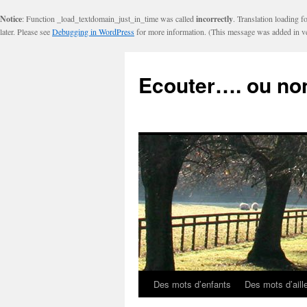
Notice
: Function _load_textdomain_just_in_time was called
incorrectly
. Translation loading f
later. Please see
Debugging in WordPress
for more information. (This message was added in ve
Ecouter…. ou no
Des mots d’enfants
Des mots d’aill
Aller