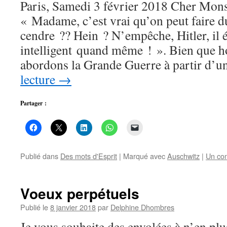
Paris, Samedi 3 février 2018 Cher Mons
« Madame, c’est vrai qu’on peut faire d
cendre ?? Hein ? N’empêche, Hitler, il ét
intelligent quand même ! ». Bien que ho
abordons la Grande Guerre à partir d’
lecture
→
Partager :
Publié dans
Des mots d'Esprit
|
Marqué avec
Auschwitz
|
Un co
Voeux perpétuels
Publié le
8 janvier 2018
par
Delphine Dhombres
Je vous souhaite des envolées à n’en plu