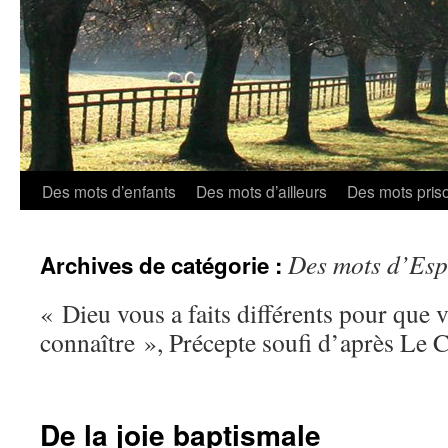
Aller
Des mots d’enfants
Des mots d’ailleurs
Des mots pris
au
Des mots d’Esp
Archives de catégorie :
contenu
« Dieu vous a faits différents pour que 
connaître », Précepte soufi d’après Le 
De la joie baptismale