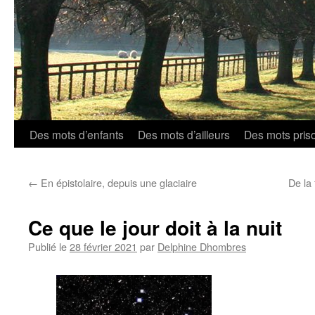
Aller
Des mots d’enfants
Des mots d’ailleurs
Des mots pris
au
←
En épistolaire, depuis une glaciaire
De la 
contenu
Ce que le jour doit à la nuit
Publié le
28 février 2021
par
Delphine Dhombres