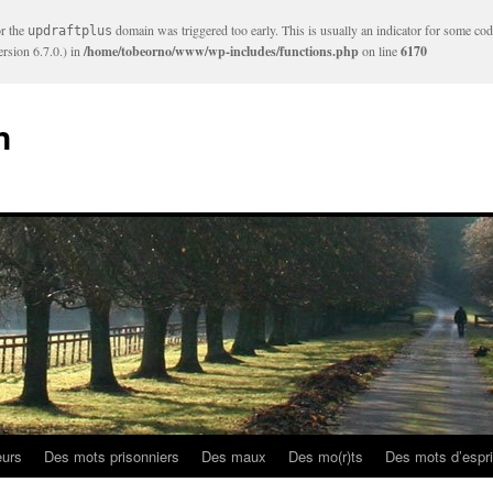
or the
domain was triggered too early. This is usually an indicator for some cod
updraftplus
rsion 6.7.0.) in
/home/tobeorno/www/wp-includes/functions.php
on line
6170
n
eurs
Des mots prisonniers
Des maux
Des mo(r)ts
Des mots d’espri