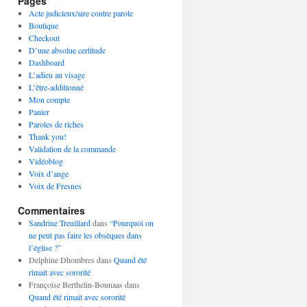
Pages
Acte judicieux/aire contre parole
Boutique
Checkout
D’une absolue certitude
Dashboard
L’adieu au visage
L’être-additionné
Mon compte
Panier
Paroles de riches
Thank you!
Validation de la commande
Vidéoblog
Voix d’ange
Voix de Fresnes
Commentaires
Sandrine Treuillard
dans
“Pourquoi on
ne peut pas faire les obsèques dans
l’église ?”
Delphine Dhombres
dans
Quand été
rimait avec sororité
Françoise Berthelin-Bounaas
dans
Quand été rimait avec sororité