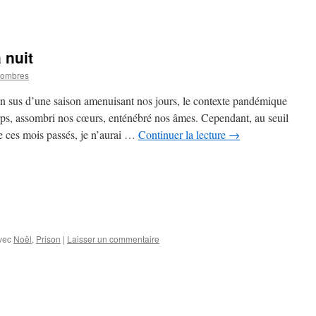
 nuit
hombres
En sus d’une saison amenuisant nos jours, le contexte pandémique
rps, assombri nos cœurs, enténébré nos âmes. Cependant, au seuil
de ces mois passés, je n’aurai …
Continuer la lecture
→
vec
Noël
,
Prison
|
Laisser un commentaire