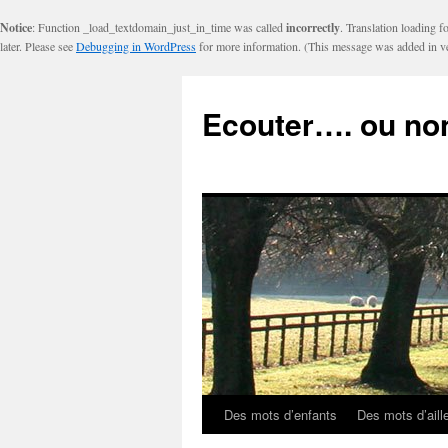
Notice
: Function _load_textdomain_just_in_time was called
incorrectly
. Translation loading f
later. Please see
Debugging in WordPress
for more information. (This message was added in ve
Ecouter…. ou no
Des mots d’enfants
Des mots d’aill
Aller