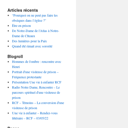
Articles récents
“Pourquoi on ne peut pas faire les
obsèques dans l’église ?”
Être en prison
De Notre-Dame de l’Atlas à Notre-
Dame de Cîteaux
Des lumières pour la Paix
Quand été rimait avec sororité
Blogroll
Hommes de l'ombre : rencontre avec
Henri
Portrait d'une visiteuse de prison –
Fréquence protestante
Présentation Une vie à enfanter RCF
Radio Notre Dame, Rencontre – Le
parcours spirituel d'une visiteuse de
prison
RCF – Témoins – La conversion d'une
visiteuse de prison
Une vie à enfanter – Rendez-vous
littéraire – RCF – 03/05/22