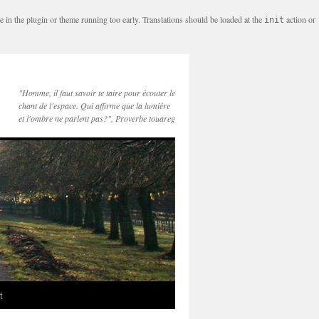
e in the plugin or theme running too early. Translations should be loaded at the
action or
init
"Homme, il faut savoir te taire pour écouter le
chant de l'espace. Qui affirme que la lumière
et l'ombre ne parlent pas?", Proverbe touareg
t