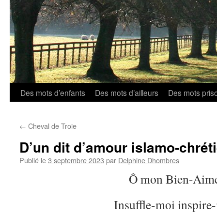
Aller
Des mots d’enfants
Des mots d’ailleurs
Des mots pris
au
←
Cheval de Troie
contenu
D’un dit d’amour islamo-chrét
Publié le
3 septembre 2023
par
Delphine Dhombres
Ô mon Bien-Aim
Insuffle-moi inspire