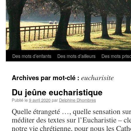
Aller
Des mots d’enfants
Des mots d’ailleurs
Des mots pris
au
eucharisite
Archives par mot-clé :
contenu
Du jeûne eucharistique
Publié le
9 avril 2020
par
Delphine Dhombres
Quelle étrangeté …, quelle sensation su
méditer des textes sur l’Eucharistie – c
notre vie chrétienne, pour nous les Cat