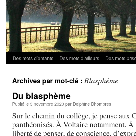
Aller
Des mots d’enfants
Des mots d’ailleurs
Des mots pris
au
Blasphème
Archives par mot-clé :
contenu
Du blasphème
Publié le
3 novembre 2020
par
Delphine Dhombres
Sur le chemin du collège, je pense au
panthéonisés. À Voltaire notamment. À 
liberté de penser, de conscience, d’expre